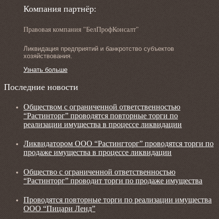
Компания партнёр:
Правовая компания "БелПрофКонсалт"
Ликвидация предприятий и банкротство субъектов
хозяйствования.
Узнать больше
Последние новости
Обществом с ограниченной ответственностью
“Растинторг” проводятся повторные торги по
реализации имущества в процессе ликвидации
Ликвидатором ООО “Растингторг” проводятся торги по
продаже имущества в процессе ликвидации
Общество с ограниченной ответственностью
“Растинторг” проводит торги по продаже имущества
Проводятся повторные торги по реализации имущества
ООО “Пицари Ленд”