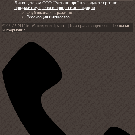
Ликвидатором ООО “Растингторг” проводятся торги по
продаже имущества в процессе ликвидации
Опубликовано в разделе:
Реализация имущества
©2017 ЧУП "БелАнтикризисГрупп" | Все права защищены |
Полезная
информация