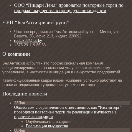
ООО “Пицари Ленд” проводятся повторные торги по
продаже имущества в процедуре ликвидации
ЧУП “БелАнтикризисГрупп”
Частное предприятие "БелАнтикризисГрупп", г. Минск, ул.
Берута, 3Б, офис 213, индекс 220092
rudiak88@tut.by
+375 29 119 86 66
О компании
БелАнтикризисГрупп - это профессиональная компания
специализирующаяся на оказании услуг по антикризисному
управлению, в частности ликвидация и банкротство предприятий.
Квалифицированные кадры нашей компании успешно работают на
рынке антикризисного управления уже многие годы.
Последние новости
23
Янв
Обществом с ограниченной ответственностью “Растинторг”
проводятся повторные торги по реализации имущества в
процессе ликвидации
Опубликовано в разделе:
Реализация имущества
08
Янв