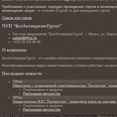
Требования к участникам, порядок проведения торгов и возмещен
возмещения затрат
– в течение 15 дней со дня проведения торгов
Список для торгов
ЧУП “БелАнтикризисГрупп”
Частное предприятие "БелАнтикризисГрупп", г. Минск, ул. Берут
rudiak88@tut.by
+375 29 119 86 66
О компании
БелАнтикризисГрупп - это профессиональная компания специализирующ
Квалифицированные кадры нашей компании успешно работают на рынке
Последние новости
23
Янв
Обществом с ограниченной ответственностью “Растинторг” пров
Опубликовано в разделе:
Реализация имущества
08
Янв
Ликвидатором ООО “Растингторг” проводятся торги по продаже
Опубликовано в разделе:
Реализация имущества
©2017 ЧУП "БелАнтикризисГрупп" | Все права защищены |
Полезная и