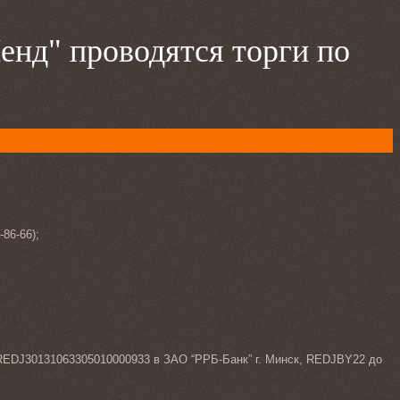
нд" проводятся торги по
86-66);
90REDJ30131063305010000933 в ЗАО “РРБ-Банк” г. Минск, REDJBY22 до