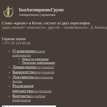
Слово «кризис» в Китае, состоит из двух иероглифов:
один означает «опасность», другой – «возможность». Д. Кенне
Горячая линия
+375 29 119 86 66
О компании
полная
информация
Новости компании
Полезная информация
Ликвидация
предприятий
Банкротство
предприятий
Документы
официальные
формы
Реализация
имущества
предприятий
Контакты
подробная
информация