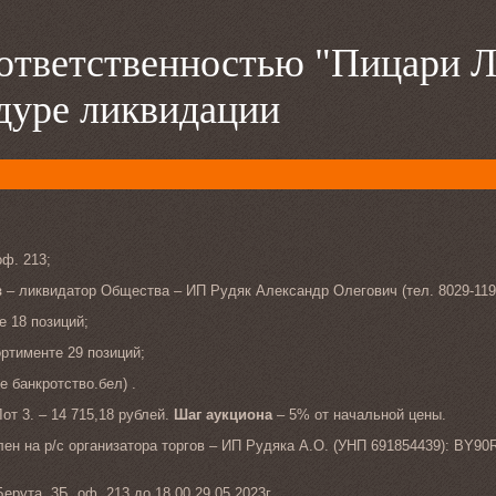
ответственностью "Пицари Ле
дуре ликвидации
оф. 213;
в
– ликвидатор Общества – ИП Рудяк Александр Олегович (тел. 8029-119-
е 18 позиций;
ртименте 29 позиций;
е банкротство.бел) .
от 3. – 14 715,18 рублей.
Шаг аукциона
– 5% от начальной цены.
лен на р/с организатора торгов – ИП Рудяка А.О. (УНП 691854439): BY
Берута, 3Б, оф. 213 до 18.00 29.05.2023г.