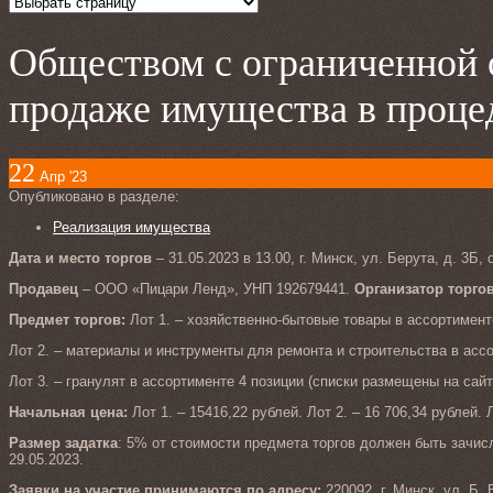
Обществом с ограниченной 
продаже имущества в проце
22
Апр '23
Опубликовано в разделе:
Реализация имущества
Дата и место торгов
– 31.05.2023 в 13.00, г. Минск, ул. Берута, д. 3Б, 
Продавец
– ООО «Пицари Ленд», УНП 192679441.
Организатор торго
Предмет торгов:
Лот 1. – хозяйственно-бытовые товары в ассортимент
Лот 2. – материалы и инструменты для ремонта и строительства в ассо
Лот 3. – гранулят в ассортименте 4 позиции (списки размещены на сайт
Начальная цена:
Лот 1. – 15416,22 рублей. Лот 2. – 16 706,34 рублей. Л
Размер задатка
: 5% от стоимости предмета торгов должен быть зачис
29.05.2023.
Заявки на участие принимаются по адресу:
220092, г. Минск, ул. Б. 