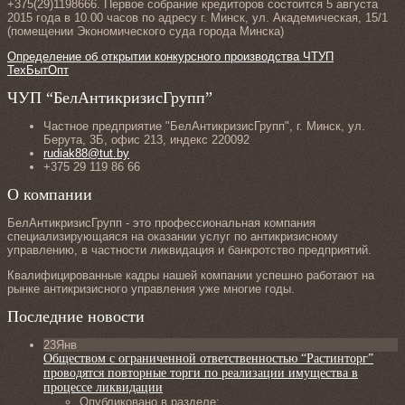
+375(29)1198666. Первое собрание кредиторов состоится 5 августа
2015 года в 10.00 часов по адресу г. Минск, ул. Академическая, 15/1
(помещении Экономического суда города Минска)
Определение об открытии конкурсного производства ЧТУП
ТехБытОпт
ЧУП “БелАнтикризисГрупп”
Частное предприятие "БелАнтикризисГрупп", г. Минск, ул.
Берута, 3Б, офис 213, индекс 220092
rudiak88@tut.by
+375 29 119 86 66
О компании
БелАнтикризисГрупп - это профессиональная компания
специализирующаяся на оказании услуг по антикризисному
управлению, в частности ликвидация и банкротство предприятий.
Квалифицированные кадры нашей компании успешно работают на
рынке антикризисного управления уже многие годы.
Последние новости
23
Янв
Обществом с ограниченной ответственностью “Растинторг”
проводятся повторные торги по реализации имущества в
процессе ликвидации
Опубликовано в разделе: