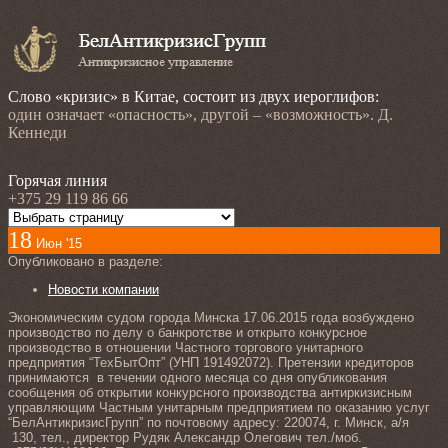
Слово «кризис» в Китае, состоит из двух иероглифов:
один означает «опасность», другой – «возможность». Д.
Кеннеди
Горячая линия
+375 29 119 86 66
18
Июн '15
Опубликовано в разделе:
Новости компании
Экономическим судом города Минска 17.06.2015 года возбуждено
производство по делу о банкротстве и открыто конкурсное
производство в отношении Частного торгового унитарного
предприятия “ТехБытОпт” (УНП 191492072). Претензии кредиторов
принимаются в течении одного месяца со дня опубликования
сообщения об открытии конкурсного производства антиркизисным
управляющим Частным унитарным предприятием по оказанию услуг
“БелАнтикризисГрупп” по почтовому адресу: 220074, г. Минск, а/я
130, тел., директор Рудяк Александр Олегович тел./моб.