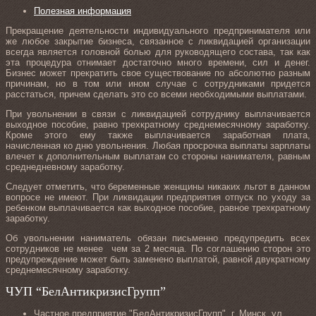
Полезная информация
Прекращение деятельности индивидуального предпринимателя или
же любое закрытие бизнеса, связанное с ликвидацией организации
всегда является головной болью для руководящего состава, так как
эта процедура отнимает достаточно много времени, сил и денег.
Бизнес может прекратить свое существование по абсолютно разным
причинам, но в том или ином случае с сотрудниками придется
расстаться, причем сделать это со всеми необходимыми выплатами.
При увольнении в связи с ликвидацией сотруднику выплачивается
выходное пособие, равно трехкратному среднемесячному заработку.
Кроме этого ему также выплачивается заработная плата,
начисленная ко дню увольнения. Любая просрочка выплаты зарплаты
влечет к дополнительным выплатам со стороны нанимателя, равным
среднедневному заработку.
Следует отметить, что беременные женщины никаких льгот в данном
вопросе не имеют. При ликвидации предприятия отпуск по уходу за
ребенком выплачивается как выходное пособие, равное трехкратному
заработку.
Об увольнении наниматель обязан письменно предупредить всех
сотрудников не менее чем за 2 месяца. По соглашению сторон это
предупреждение может быть заменено выплатой, равной двукратному
среднемесячному заработку.
ЧУП “БелАнтикризисГрупп”
Частное предприятие "БелАнтикризисГрупп", г. Минск, ул.