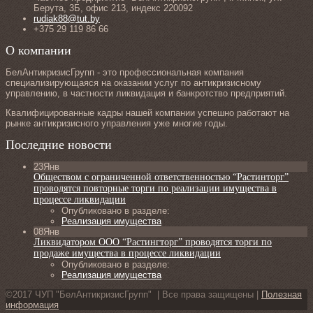
Берута, 3Б, офис 213, индекс 220092
rudiak88@tut.by
+375 29 119 86 66
О компании
БелАнтикризисГрупп - это профессиональная компания
специализирующаяся на оказании услуг по антикризисному
управлению, в частности ликвидация и банкротство предприятий.
Квалифицированные кадры нашей компании успешно работают на
рынке антикризисного управления уже многие годы.
Последние новости
23
Янв
Обществом с ограниченной ответственностью “Растинторг”
проводятся повторные торги по реализации имущества в
процессе ликвидации
Опубликовано в разделе:
Реализация имущества
08
Янв
Ликвидатором ООО “Растингторг” проводятся торги по
продаже имущества в процессе ликвидации
Опубликовано в разделе:
Реализация имущества
©2017 ЧУП "БелАнтикризисГрупп" | Все права защищены |
Полезная
информация