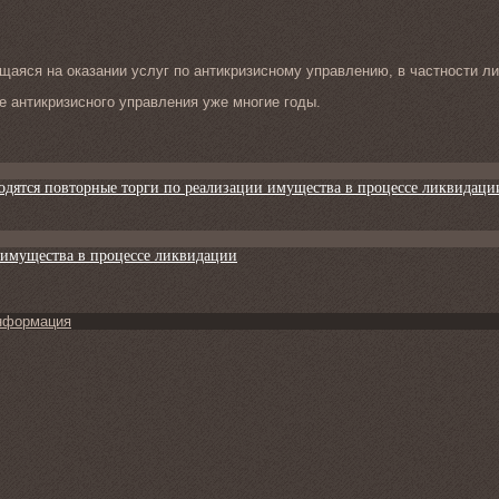
аяся на оказании услуг по антикризисному управлению, в частности ли
 антикризисного управления уже многие годы.
одятся повторные торги по реализации имущества в процессе ликвидаци
 имущества в процессе ликвидации
нформация