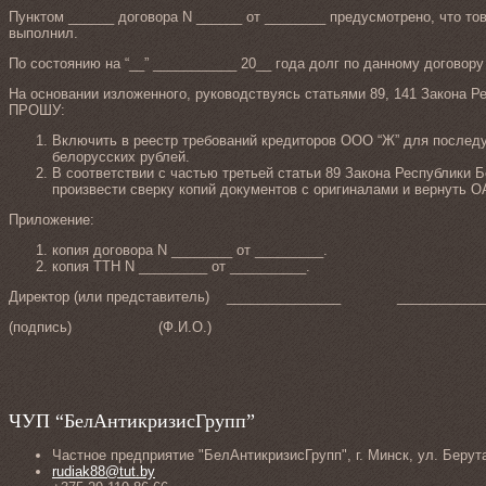
Пунктом ______ договора N ______ от ________ предусмотрено, что то
выполнил.
По состоянию на “__” ___________ 20__ года долг по данному догово
На основании изложенного, руководствуясь статьями 89, 141 Закона Ре
ПРОШУ:
Включить в реестр требований кредиторов ООО “Ж” для последу
белорусских рублей.
В соответствии с частью третьей статьи 89 Закона Республики 
произвести сверку копий документов с оригиналами и вернуть 
Приложение:
копия договора N ________ от _________.
копия ТТН N _________ от __________.
Директор (или представитель) _______________ ____________
(подпись) (Ф.И.О.)
ЧУП “БелАнтикризисГрупп”
Частное предприятие "БелАнтикризисГрупп", г. Минск, ул. Берут
rudiak88@tut.by