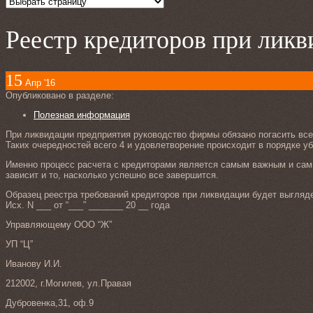
Реестр кредиторов при лик
15
Апр '16
Опубликовано в разделе:
Полезная информация
При ликвидации предприятия руководство фирмы обязано погасить все 
Таких очередностей всего 4 и удовлетворение происходит в порядке у
Именно процесс расчета с кредиторами является самым важным и самы
зависит и то, насколько успешно все завершится.
Образец реестра требований кредиторов при ликвидации будет выгляд
Исх. N ___ от “___” _______ 20 __ года
Управляющему ООО “Ж”
УП “Ц”
Иванову И.И.
212002, г.Могилев, ул.Правая
Дубровенка,31, оф.9