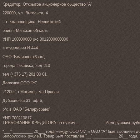
Кредитор: Открытое акционерное общество “А”
220000, ул. Энгельса, 4
г.п. Колосовщина, Несвижский
район, Минская область,
УНП 100000000 р/с 3012000000000
в отделении N 444
ОАО “Белинвестбанк”,
города Несвижа, код 810
тел (+375 17) 201 00 01,
Должник ООО “Ж”
212002, г.Могилев. ул.Правая
Дубровенка,31, оф.6,
р/с в ОАО “Беларусбанк”
УНП 700210817
ТРЕБОВАНИЕ КРЕДИТОРА на сумму _____________ белорусских рубл
“___” _________ 20___ года между ООО “Ж” и ОАО “А” был заключен до
белорусских рублей. Товар был поставлен “__” ___________ 20__ года,