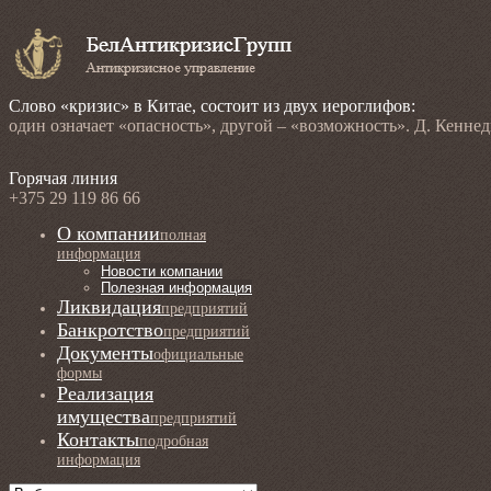
Слово «кризис» в Китае, состоит из двух иероглифов:
один означает «опасность», другой – «возможность». Д. Кенне
Горячая линия
+375 29 119 86 66
О компании
полная
информация
Новости компании
Полезная информация
Ликвидация
предприятий
Банкротство
предприятий
Документы
официальные
формы
Реализация
имущества
предприятий
Контакты
подробная
информация