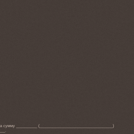
 на сумму __________ (___________________________________)
___.