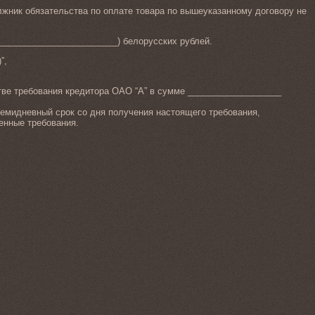
лжник обязательства по оплате товара по вышеуказанному договору не
_________________________) белорусских рублей.
”,
тве требования кредитора ОАО “А” в сумме ___________________
 семидневный срок со дня получения настоящего требования,
енные требования.