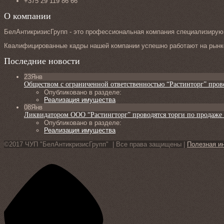
+375 29 119 86 66
О компании
БелАнтикризисГрупп - это профессиональная компания специализирующ
Квалифицированные кадры нашей компании успешно работают на рынке
Последние новости
23
Янв
Обществом с ограниченной ответственностью “Растинторг” пров
Опубликовано в разделе:
Реализация имущества
08
Янв
Ликвидатором ООО “Растингторг” проводятся торги по продаже
Опубликовано в разделе:
Реализация имущества
©2017 ЧУП "БелАнтикризисГрупп" | Все права защищены |
Полезная и