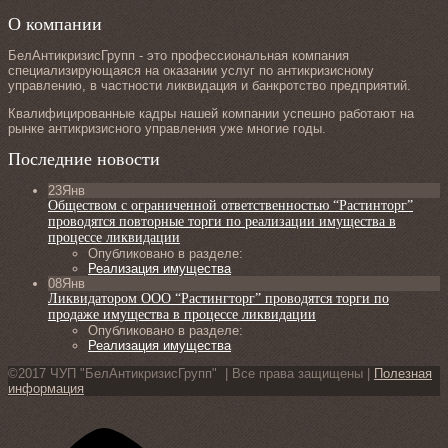
О компании
БелАнтикризисГрупп - это профессиональная компания
специализирующаяся на оказании услуг по антикризисному
управлению, в частности ликвидация и банкротство предприятий.
Квалифицированные кадры нашей компании успешно работают на
рынке антикризисного управления уже многие годы.
Последние новости
23
Янв
Обществом с ограниченной ответственностью “Растинторг”
проводятся повторные торги по реализации имущества в
процессе ликвидации
Опубликовано в разделе:
Реализация имущества
08
Янв
Ликвидатором ООО “Растингторг” проводятся торги по
продаже имущества в процессе ликвидации
Опубликовано в разделе:
Реализация имущества
©2017 ЧУП "БелАнтикризисГрупп" | Все права защищены |
Полезная
информация