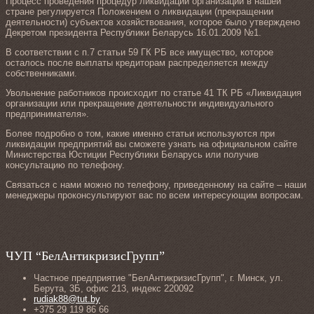
Процесс проведения процедур ликвидации организаций в нашей
стране регулируется Положением о ликвидации (прекращении
деятельности) субъектов хозяйствования, которое было утверждено
Декретом президента Республики Беларусь 16.01.2009 №1.
В соответствии с п.7 статьи 59 ГК РБ все имущество, которое
осталось после выплаты кредиторам распределяется между
собственниками.
Увольнение работников происходит по статье 41 ТК РБ «Ликвидация
организации или прекращение деятельности индивидуального
предпринимателя».
Более подробно о том, какие именно статьи используются при
ликвидации предприятий вы сможете узнать на официальном сайте
Министерства Юстиции Республики Беларусь или получив
консультацию по телефону.
Связаться с нами можно по телефону, приведенному на сайте – наши
менеджеры проконсультируют вас по всем интересующим вопросам.
ЧУП “БелАнтикризисГрупп”
Частное предприятие "БелАнтикризисГрупп", г. Минск, ул.
Берута, 3Б, офис 213, индекс 220092
rudiak88@tut.by
+375 29 119 86 66